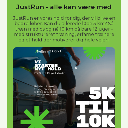
JustRun - alle kan være med
JustRun er vores hold for dig, der vil blive en
bedre løber. Kan du allerede løbe 5 km? Så
træn med os og nå 10 km på bare 12 uger -
med struktureret træning, erfarne trænere
og et hold der motiverer dig hele vejen.