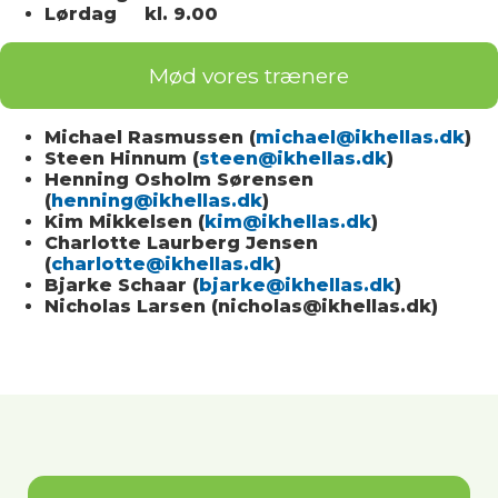
Lørdag kl. 9.00
Mød vores trænere
Michael Rasmussen (
michael@ikhellas.dk
)
Steen Hinnum
(
steen@ikhellas.dk
)
Henning Osholm Sørensen
(
henning@ikhellas.dk
)
Kim Mikkelsen (
kim@ikhellas.dk
)
Charlotte Laurberg Jensen
(
charlotte@ikhellas.dk
)
Bjarke Schaar (
bjarke@ikhellas.dk
)
Nicholas Larsen (nicholas@ikhellas.dk)